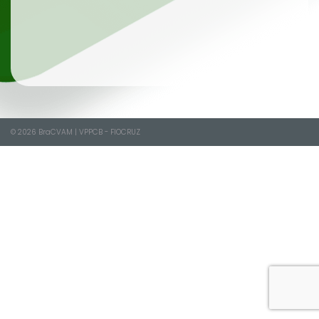
© 2026
BraCVAM
|
VPPCB - FIOCRUZ