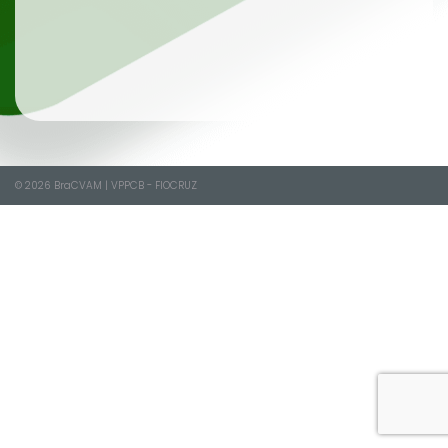
© 2026
BraCVAM
|
VPPCB - FIOCRUZ