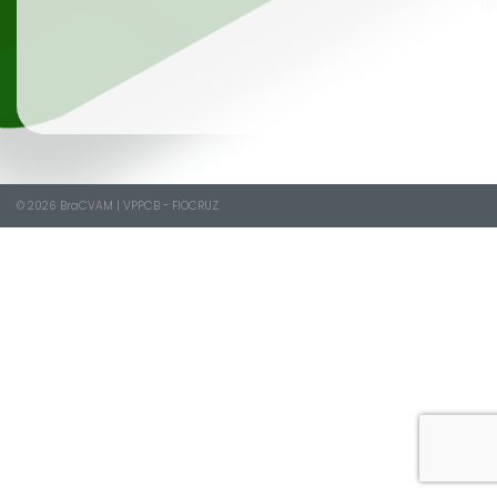
© 2026
BraCVAM
|
VPPCB - FIOCRUZ