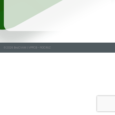
© 2026
BraCVAM
|
VPPCB - FIOCRUZ